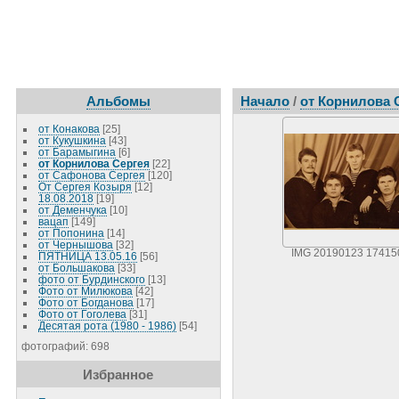
Альбомы
Начало
/
от Корнилова 
от Конакова
[25]
от Кукушкина
[43]
от Барамыгина
[6]
от Корнилова Сергея
[22]
от Сафонова Сергея
[120]
От Сергея Козыря
[12]
18.08.2018
[19]
от Деменчука
[10]
вацап
[149]
от Попонина
[14]
от Чернышова
[32]
IMG 20190123 17415
ПЯТНИЦА 13.05.16
[56]
от Большакова
[33]
фото от Бурдинского
[13]
Фото от Милюкова
[42]
Фото от Богданова
[17]
Фото от Гоголева
[31]
Десятая рота (1980 - 1986)
[54]
фотографий: 698
Избранное