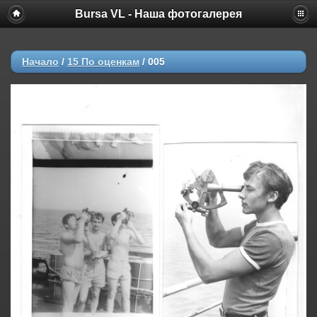
Bursa VL - Наша фотогалерея
Начало
/
15 По оценкам
/
005